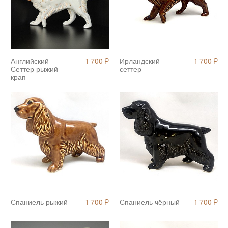
Английский
1 700
Ирландский
1 700
й
й
Сеттер рыжий
сеттер
крап
Спаниель рыжий
1 700
Спаниель чёрный
1 700
й
й