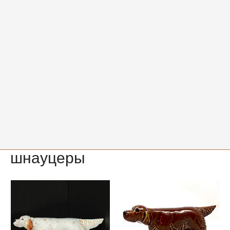
Пудель малый
1 400
й
черный
Сеттеры, спаниели и
шнауцеры