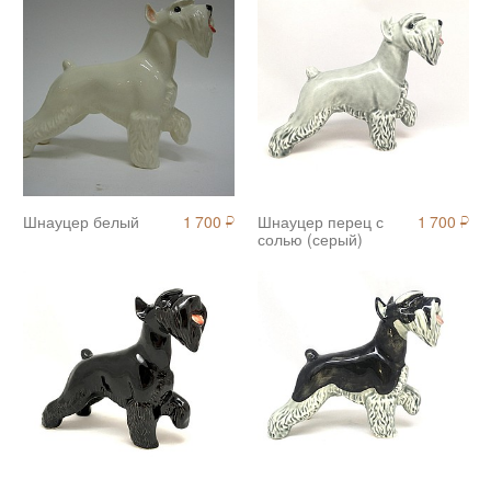
Шнауцер белый
1 700
Шнауцер перец с
1 700
й
й
солью (серый)