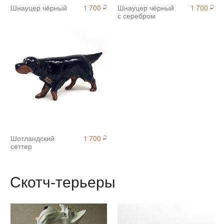
Шнауцер чёрный
1 700
Шнауцер чёрный
1 700
й
й
с серебром
Шотландский
1 700
й
сеттер
Скотч-терьеры