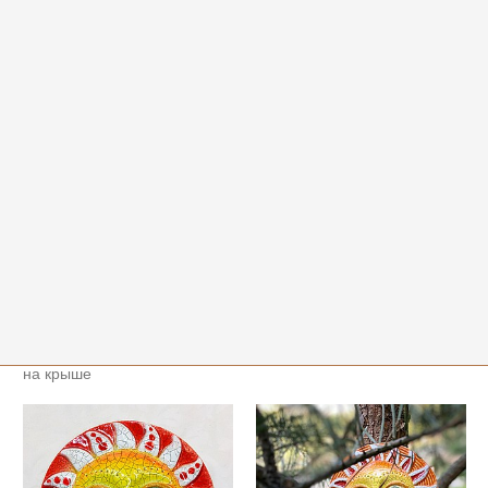
Тарелки и панно
Панно настенное
1 700
Солнышко на
1 500
Я
Я
Влюблённые коты
белом фоне
на крыше