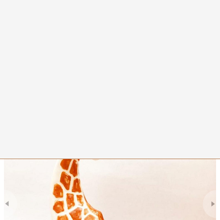
0
Жираф большой